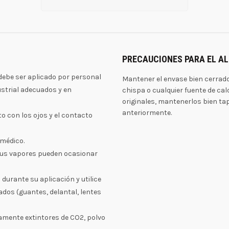
PRECAUCIONES PARA EL 
debe ser aplicado por personal
Mantener el envase bien cerrado 
ustrial adecuados y en
chispa o cualquier fuente de calo
originales, mantenerlos bien ta
anteriormente.
to con los ojos y el contacto
 médico.
 sus vapores pueden ocasionar
durante su aplicación y utilice
os (guantes, delantal, lentes
olamente extintores de CO2, polvo