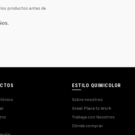
s los productos antes de
ÑOS.
UCTOS
ESTILO QUIMICOLOR
ctónico
Sobre nosotros
al
Great Place to Work
riz
Trabaja con Nosotros
Dónde comprar
ación