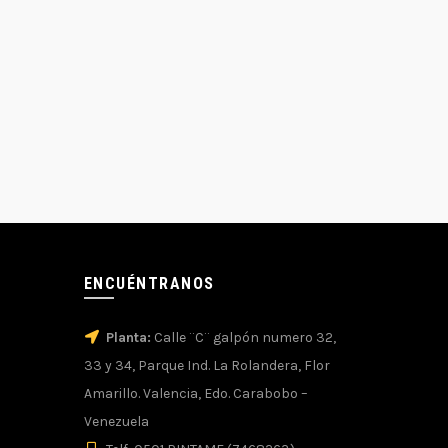
ENCUÉNTRANOS
Planta:
Calle ¨C¨ galpón numero 32,
33 y 34, Parque Ind. La Rolandera, Flor
Amarillo. Valencia, Edo. Carabobo –
Venezuela