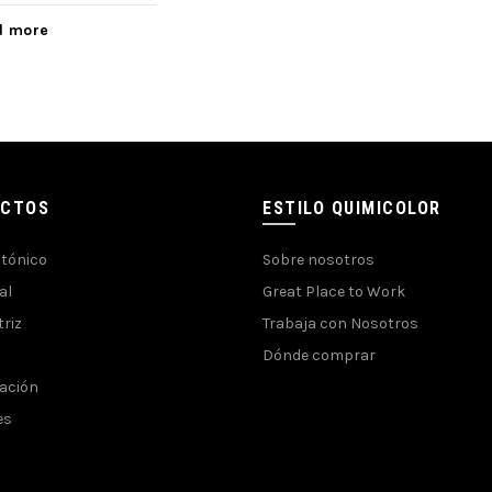
d more
UCTOS
ESTILO QUIMICOLOR
ctónico
Sobre nosotros
al
Great Place to Work
riz
Trabaja con Nosotros
Dónde comprar
ación
es