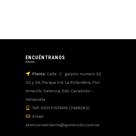
ENCUÉNTRANOS
Planta:
Calle ¨C¨ galpón numero 32,
33 y 34, Parque Ind. La Rolandera, Flor
Amarillo. Valencia, Edo. Carabobo –
Venezuela
Telf: 0501 PINTAME (7468263)
Email:
atencionalcliente@quimicolor.com.ve