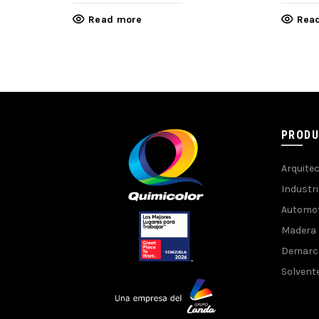
Read more
Rea
PROD
Arquite
Industri
Automot
Madera
Demarc
Solvent