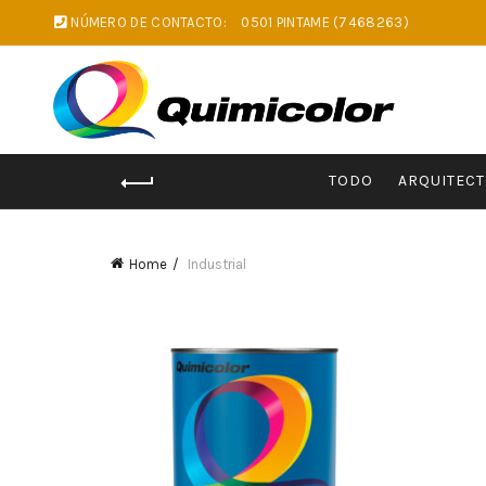
NÚMERO DE CONTACTO:
0501 PINTAME (7468263)
TODO
ARQUITEC
Home
Industrial